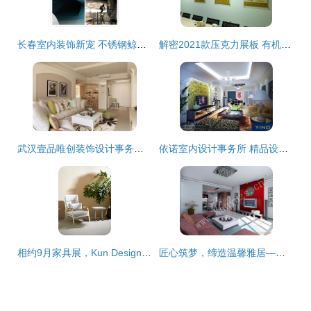
长春室内装饰新宠 不锈钢鲸鱼滑梯雕塑与个性化设计服务
解密2021款压克力展板 有机玻璃双层夹板如何重塑室内装饰设计新美学
武汉壹品唯创装饰设计事务所 匠心雕琢每个空间的艺术
依诺室内设计事务所 精品设计代言 上海 苏州 南通装饰设计施工
相约9月家具展，Kun Design携手装修大本营点亮室内设计新潮流
匠心筑梦，缔造温馨雅居——我们的室内装潢设计服务