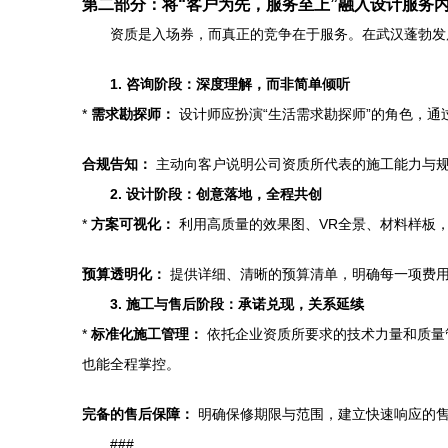
第二部分：将“客户为先，服务至上”融入设计服务
资质是入场券，而真正的竞争在于服务。在武汉蓬勃发
1. 咨询阶段：深度理解，而非简单倾听
*
需求勘探师：
设计师应扮演“生活需求勘探师”的角色，
合规告知：
主动向客户说明公司资质所代表的施工能力与规
2. 设计阶段：创意落地，全程共创
*
方案可视化：
利用高质量的效果图、VR全景、材料样板，
预算透明化：
提供详细、清晰的预算清单，明确每一项费用
3. 施工与售后阶段：承诺兑现，关系延续
*
标准化施工管理：
依托企业资质所要求的技术力量和质量
也能全程掌控。
完备的售后保障：
明确保修期限与范围，建立快速响应的售
###