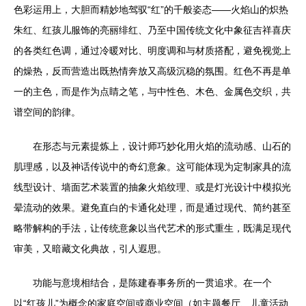
色彩运用上，大胆而精妙地驾驭“红”的千般姿态——火焰山的炽热
朱红、红孩儿服饰的亮丽绯红、乃至中国传统文化中象征吉祥喜庆
的各类红色调，通过冷暖对比、明度调和与材质搭配，避免视觉上
的燥热，反而营造出既热情奔放又高级沉稳的氛围。红色不再是单
一的主色，而是作为点睛之笔，与中性色、木色、金属色交织，共
谱空间的韵律。
在形态与元素提炼上，设计师巧妙化用火焰的流动感、山石的
肌理感，以及神话传说中的奇幻意象。这可能体现为定制家具的流
线型设计、墙面艺术装置的抽象火焰纹理、或是灯光设计中模拟光
晕流动的效果。避免直白的卡通化处理，而是通过现代、简约甚至
略带解构的手法，让传统意象以当代艺术的形式重生，既满足现代
审美，又暗藏文化典故，引人遐思。
功能与意境相结合，是陈建春事务所的一贯追求。在一个
以“红孩儿”为概念的家庭空间或商业空间（如主题餐厅、儿童活动