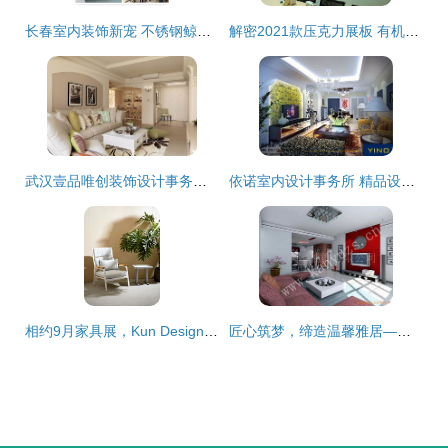
长春室内装饰新宠 不锈钢鲸鱼滑梯雕塑与个性化设计服务
解密2021款压克力展板 有机玻璃双层夹板如何重塑室内装饰设计新美学
武汉壹品唯创装饰设计事务所 匠心雕琢每个空间的艺术
依诺室内设计事务所 精品设计代言 上海 苏州 南通装饰设计施工
相约9月家具展，Kun Design携手装修大本营点亮室内设计新潮流
匠心筑梦，缔造温馨雅居——我们的室内装潢设计服务